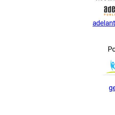
adelant
Po
g